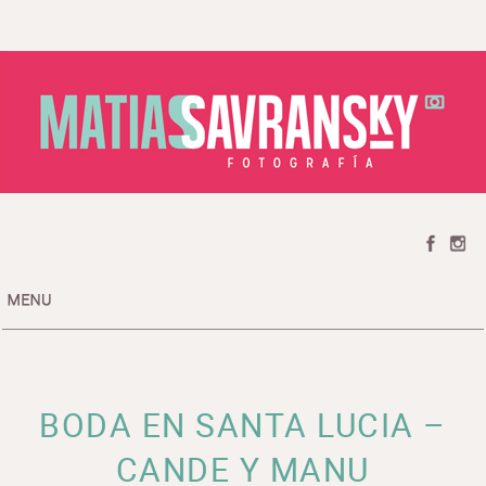
HOME
CATEGORIAS / CATEGORIES
PREMIOS / AWARDS
TESTIMONIOS / TESTIMONIALS
BODA EN SANTA LUCIA –
SOBRE MI / ABOUT ME
CONTACTO / CONTACT
CANDE Y MANU