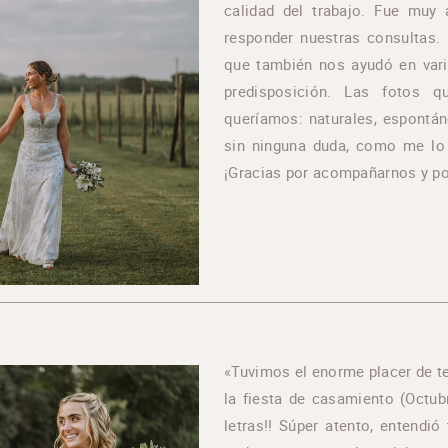
calidad del trabajo. Fue muy
responder nuestras consultas. 
que también nos ayudó en var
predisposición. Las fotos
queríamos: naturales, espontá
sin ninguna duda, como me lo 
¡Gracias por acompañarnos y po
«Tuvimos el enorme placer de te
la fiesta de casamiento (Octub
letras!! Súper atento, entendi