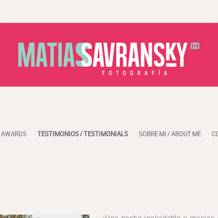
/ AWARDS
TESTIMONIOS / TESTIMONIALS
SOBRE MI / ABOUT ME
C
«Una noche inolvidable y gracias 