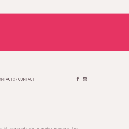
ONTACTO / CONTACT
a él, retratada de la mejor manera. Las