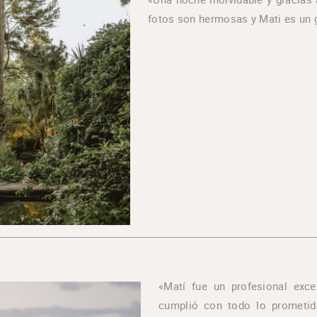
fotos son hermosas y Mati es un
«Matí fue un profesional exc
cumplió con todo lo prometid