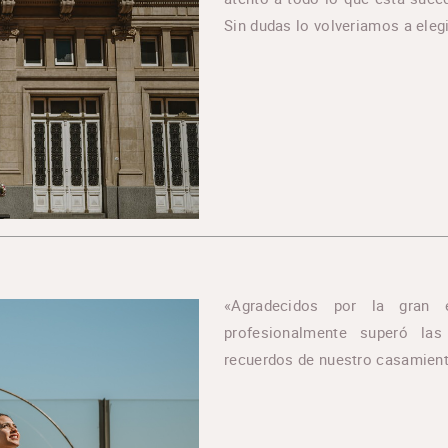
Sin dudas lo volveriamos a elegi
«Agradecidos por la gran 
profesionalmente superó la
recuerdos de nuestro casamient