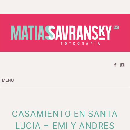
HOME
CATEGORIAS / CATEGORIES
PREMIOS / AWARDS
TESTIMONIOS / TESTIMONIALS
CASAMIENTO EN SANTA
SOBRE MI / ABOUT ME
CONTACTO / CONTACT
LUCIA – EMI Y ANDRES