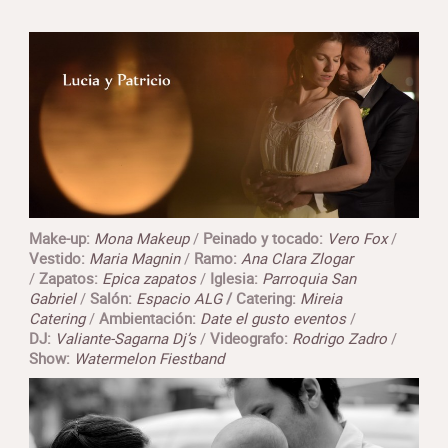
Make-up:
Mona Makeup
/
Peinado y tocado:
Vero Fox
/
Vestido:
Maria Magnin
/
Ramo:
Ana Clara Zlogar
/
Zapatos:
Epica zapatos
/
Iglesia:
Parroquia San
Gabriel
/
Salón:
Espacio
ALG
/ Catering:
Mireia
Catering
/
Ambientación:
Date el gusto eventos
/
DJ:
Valiante-Sagarna Dj’s
/
Videografo:
Rodrigo Zadro
/
Show:
Watermelon Fiestband