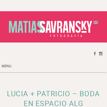
HOME
CATEGORIAS / CATEGORIES
PREMIOS / AWARDS
TESTIMONIOS / TESTIMONIALS
LUCIA + PATRICIO – BODA
SOBRE MI / ABOUT ME
CONTACTO / CONTACT
EN ESPACIO ALG